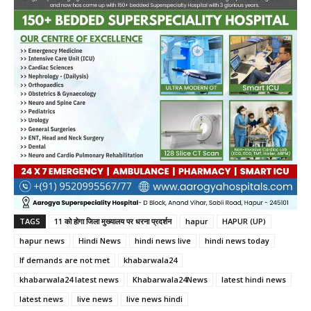
TAGS
11 को होगा जिला मुख्यालय पर धरना प्रदर्शन
hapur
HAPUR (UP)
hapur news
Hindi News
hindi news live
hindi news today
If demands are not met
khabarwala24
khabarwala24 latest news
Khabarwala24News
latest hindi news
latest news
live news
live news hindi