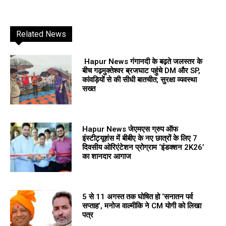
Related News
Hapur News गंगानदी के बढ़ते जलस्तर के
बीच गढ़मुक्तेश्वर ब्रजघाट पहुंचे DM और SP,
कांवड़ियों से की सीधी बातचीत; सुरक्षा व्यवस्था
सख्त
Hapur News जेएमएस ग्रुप ऑफ
इंस्टीट्यूशंस में बीबीए के नए छात्रों के लिए 7
दिवसीय ओरिएंटेशन प्रोग्राम ‘इंडक्शन 2K26’
का शानदार आगाज
5 से 11 अगस्त तक घोषित हो ‘सनातन पर्व
सप्ताह’, मनोज वाल्मीकि ने CM योगी को लिखा
पत्र