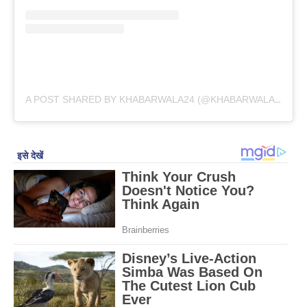
A POST SHARED BY KHABARWALA24 (@KHABARWALA24)