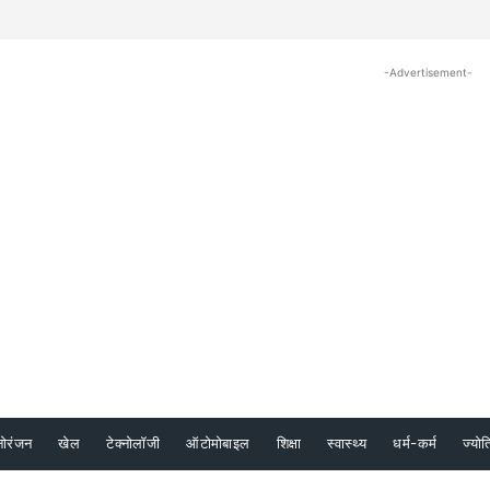
-Advertisement-
नोरंजन
खेल
टेक्नोलॉजी
ऑटोमोबाइल
शिक्षा
स्वास्थ्य
धर्म-कर्म
ज्योत