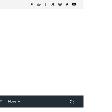
िष
More