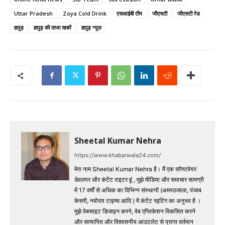
Uttar Pradesh
Zoya Cold Drink
एसआईबी टीम
जीएसटी
जीएसटी रेड
हापुड़
हापुड़ की ताजा खबरें
हापुड़ न्यूज़
Sheetal Kumar Nehra
https://www.khabarwala24.com/
मेरा नाम Sheetal Kumar Nehra है। मैं एक सॉफ्टवेयर
डेवलपर और कंटेंट राइटर हूं , मुझे मीडिया और समाचार सामग्री
में 17 वर्षों से अधिक का विभिन्न संस्थानों (अमरउजाला, पंजाब
केसरी, नवोदय टाइम्स आदि ) में कंटेंट रइटिंग का अनुभव है ।
मुझे वेबसाइट डिजाइन करने, वेब एप्लिकेशन विकसित करने
और सत्यापित और विश्वसनीय आउटलेट से प्राप्त वर्तमान