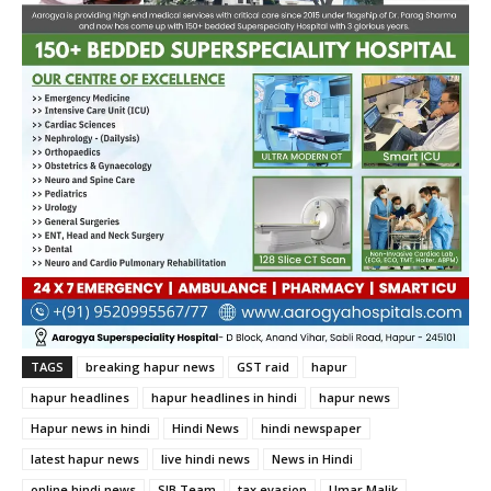
TAGS
breaking hapur news
GST raid
hapur
hapur headlines
hapur headlines in hindi
hapur news
Hapur news in hindi
Hindi News
hindi newspaper
latest hapur news
live hindi news
News in Hindi
online hindi news
SIB Team
tax evasion
Umar Malik