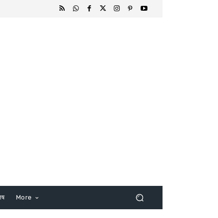
िष
More