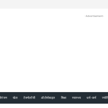
-Advertisement-
नोरंजन
खेल
टेक्नोलॉजी
ऑटोमोबाइल
शिक्षा
स्वास्थ्य
धर्म-कर्म
ज्योत