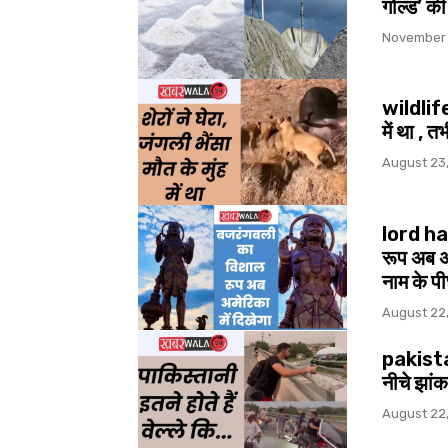
गोल्ड’ क
November 
wildlife 
में था , 
August 23
lord h
रूप अब अम
नाम के पी
August 22
pakistan 
नीचे झांक
August 22