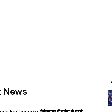
L
t News
a Earthquake: वेनेजुएला में भूकंप से मरने