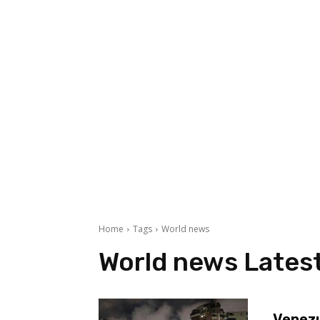
Home
Tags
World news
World news
Lates
Venezuel