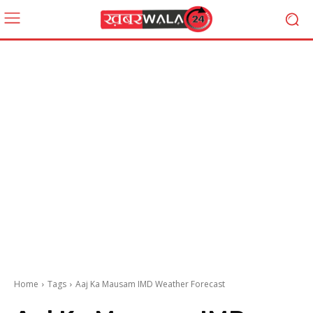
Home
Tags
Aaj Ka Mausam IMD Weather Forecast