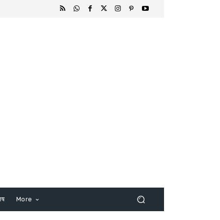
िष
More