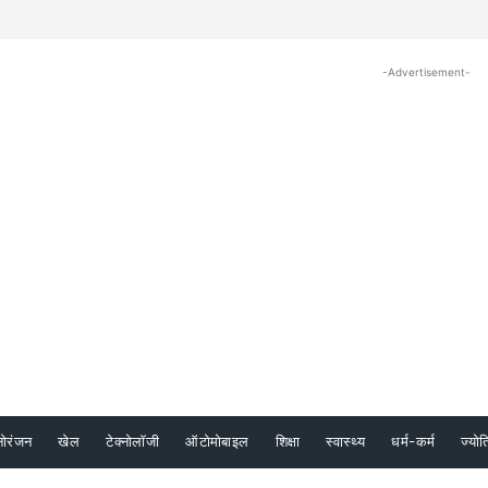
-Advertisement-
नोरंजन
खेल
टेक्नोलॉजी
ऑटोमोबाइल
शिक्षा
स्वास्थ्य
धर्म-कर्म
ज्योत