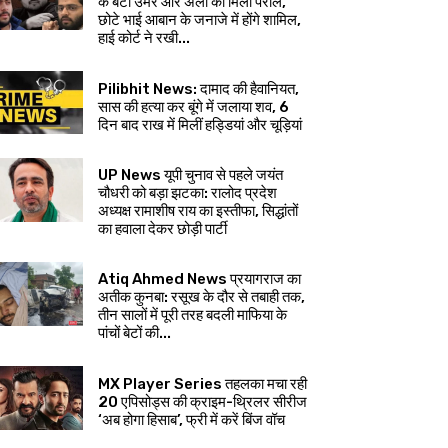
के बेटों उमर और अली को मिली पैरोल,
छोटे भाई आबान के जनाजे में होंगे शामिल,
हाई कोर्ट ने रखी...
Pilibhit News: दामाद की हैवानियत,
सास की हत्या कर बूंगे में जलाया शव, 6
दिन बाद राख में मिलीं हड्डियां और चूड़ियां
UP News यूपी चुनाव से पहले जयंत
चौधरी को बड़ा झटका: रालोद प्रदेश
अध्यक्ष रामाशीष राय का इस्तीफा, सिद्धांतों
का हवाला देकर छोड़ी पार्टी
Atiq Ahmed News प्रयागराज का
अतीक कुनबा: रसूख के दौर से तबाही तक,
तीन सालों में पूरी तरह बदली माफिया के
पांचों बेटों की...
MX Player Series तहलका मचा रही
20 एपिसोड्स की क्राइम-थ्रिलर सीरीज
‘अब होगा हिसाब’, फ्री में करें बिंज वॉच