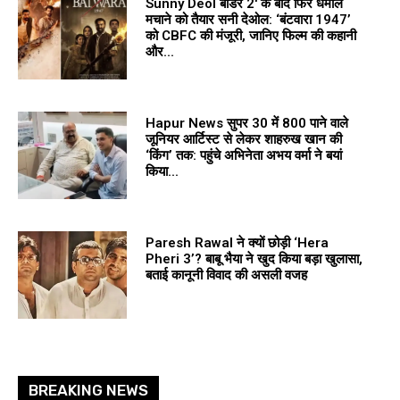
Sunny Deol बॉर्डर 2′ के बाद फिर धमाल
मचाने को तैयार सनी देओल: ‘बंटवारा 1947’
को CBFC की मंजूरी, जानिए फिल्म की कहानी
और...
Hapur News सुपर 30 में ₹800 पाने वाले
जूनियर आर्टिस्ट से लेकर शाहरुख खान की
‘किंग’ तक: पहुंचे अभिनेता अभय वर्मा ने बयां
किया...
Paresh Rawal ने क्यों छोड़ी ‘Hera
Pheri 3’? बाबू भैया ने खुद किया बड़ा खुलासा,
बताई कानूनी विवाद की असली वजह
BREAKING NEWS