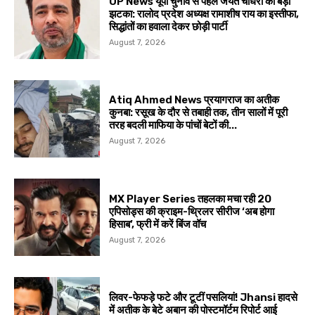
UP News यूपी चुनाव से पहले जयंत चौधरी को बड़ा
झटका: रालोद प्रदेश अध्यक्ष रामाशीष राय का इस्तीफा,
सिद्धांतों का हवाला देकर छोड़ी पार्टी
August 7, 2026
Atiq Ahmed News प्रयागराज का अतीक
कुनबा: रसूख के दौर से तबाही तक, तीन सालों में पूरी
तरह बदली माफिया के पांचों बेटों की...
August 7, 2026
MX Player Series तहलका मचा रही 20
एपिसोड्स की क्राइम-थ्रिलर सीरीज ‘अब होगा
हिसाब’, फ्री में करें बिंज वॉच
August 7, 2026
लिवर-फेफड़े फटे और टूटीं पसलियां! Jhansi हादसे
में अतीक के बेटे अबान की पोस्टमॉर्टम रिपोर्ट आई