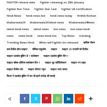
FIGHTER release date
Fighter releasing on 25th January
Fighter Run Time
Fighter Star Cast
Fighter UA Certification
Hindi News
hindi news live
hindi news today
Hrithik Roshan
khabarwala24
khabarwala24 latest news
Khabarwala24News
latest hindi news
latest news
live news
live news hindi
news
news hindi
news hindi live
Top News
trending
Trending News Hindi
When will Fighter be released
ऋतिक रोशन
कब रिलीज होगा फाइटर
दीपिका पादुकोण
फाइटर
फाइटर 25 जनवरी को रिलीज
फाइटर एडवांस बुकिंग डे 1 कलेक्शन
फाइटर एडवांस बुकिंग दिन 1
फाइटर बॉक्स ऑफिस कलेक्शन दिन 1
फाइटर यूए सर्टिफिकेशन
फाइटर रन टाइम
फाइटर रिलीज डेट
फाइटर लेटेस्ट न्यूज
फाइटर स्टार कास्ट
फिल्म ने एडवांस बुकिंग में कर ली इतने करोड़ की कमाई