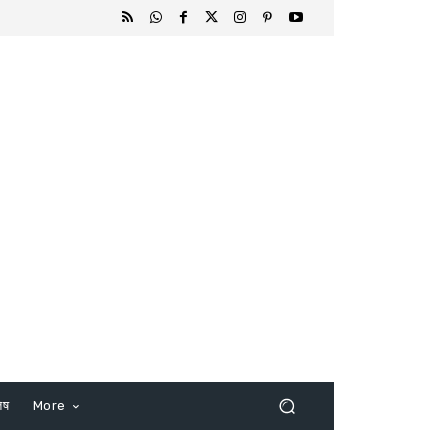
िष
More