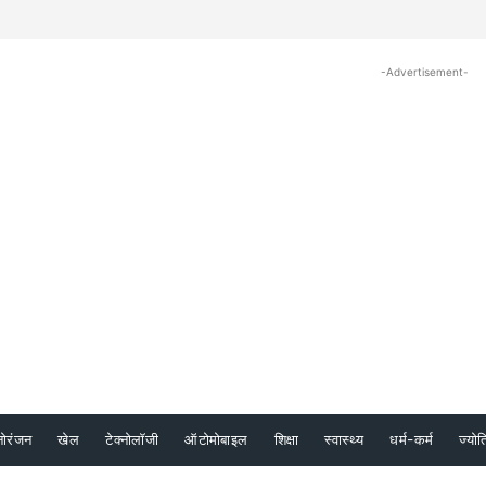
-Advertisement-
नोरंजन
खेल
टेक्नोलॉजी
ऑटोमोबाइल
शिक्षा
स्वास्थ्य
धर्म-कर्म
ज्योत