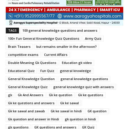
TAGS
100 general knowledge questions and answers
100+ Fun General Knowledge Quiz Questions
Army Quiz
Brain Teasers
but remains smaller in the afternoon?
competitive exams
Current Affairs
Double Meaning Gk Questions
Education gk video
Educational Quiz
Fun Quiz
general knowledge
General Knowledge Question
general knowledge questions
General Knowledge Quiz
general knowledge quiz with answers
gk
Gk And Answers
Gk ke question
Gk ke questions
Gk ke questions and answers
Gk ke sawal
Gk ke sawal and zawab
Gk ke sawal in hindi
GK question
Gk question and answer in Hindi
gk question in hindi
gk questions
GK questions and answers
GK Quiz