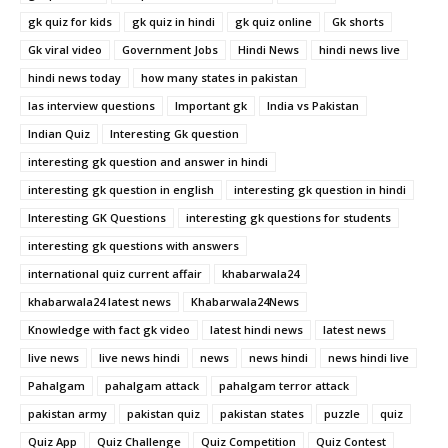
gk quiz for kids
gk quiz in hindi
gk quiz online
Gk shorts
Gk viral video
Government Jobs
Hindi News
hindi news live
hindi news today
how many states in pakistan
Ias interview questions
Important gk
India vs Pakistan
Indian Quiz
Interesting Gk question
interesting gk question and answer in hindi
interesting gk question in english
interesting gk question in hindi
Interesting GK Questions
interesting gk questions for students
interesting gk questions with answers
international quiz current affair
khabarwala24
khabarwala24 latest news
Khabarwala24News
Knowledge with fact gk video
latest hindi news
latest news
live news
live news hindi
news
news hindi
news hindi live
Pahalgam
pahalgam attack
pahalgam terror attack
pakistan army
pakistan quiz
pakistan states
puzzle
quiz
Quiz App
Quiz Challenge
Quiz Competition
Quiz Contest