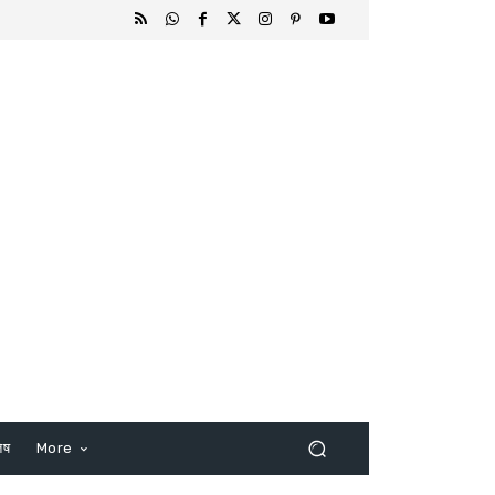
िष
More