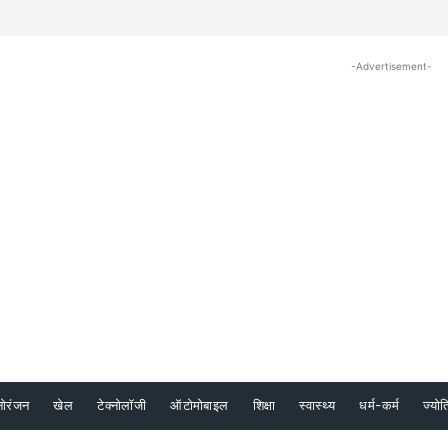
-Advertisement-
नोरंजन
खेल
टेक्नोलॉजी
ऑटोमोबाइल
शिक्षा
स्वास्थ्य
धर्म-कर्म
ज्योत