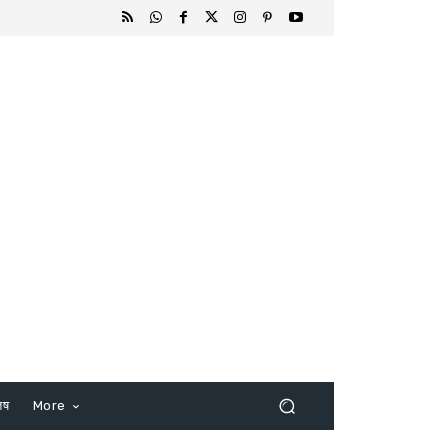
िष
More