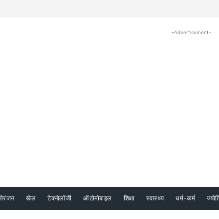
-Advertisement-
नोरंजन
खेल
टेक्नोलॉजी
ऑटोमोबाइल
शिक्षा
स्वास्थ्य
धर्म-कर्म
ज्योत