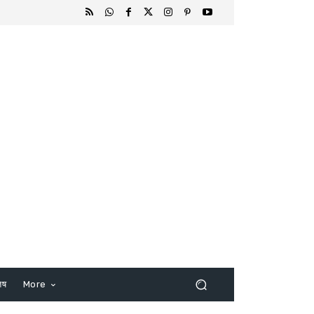
िष
More