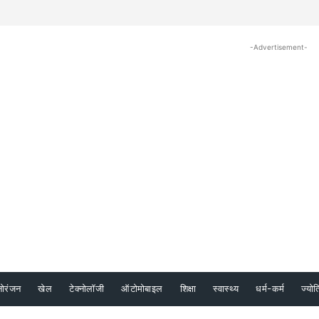
-Advertisement-
नोरंजन
खेल
टेक्नोलॉजी
ऑटोमोबाइल
शिक्षा
स्वास्थ्य
धर्म-कर्म
ज्योत