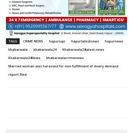
TAGS
CRIME NEWS
hapur(up)
hapurlatestnews
hapurnews
khabarwala
khabarwala24
Khabarwala24latest news
Khabarwala24News
khabarwalacrimenews
Married woman was harassed for non-fulfillment of dowry demand
report filed