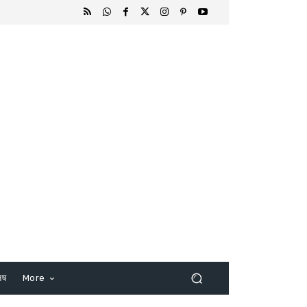
िष
More