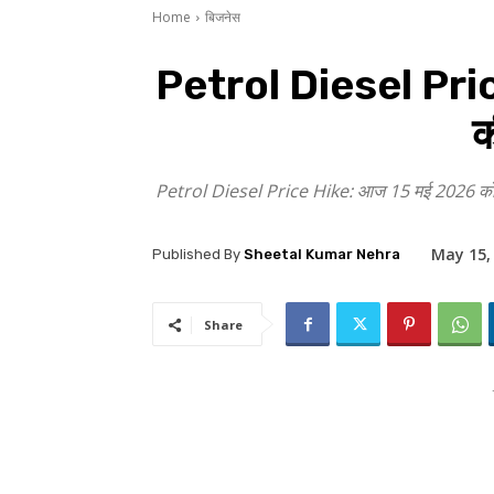
Home
बिजनेस
Petrol Diesel Price 
क
Petrol Diesel Price Hike: आज 15 मई 2026 को देश भर 
May 15,
Published By
Sheetal Kumar Nehra
Share