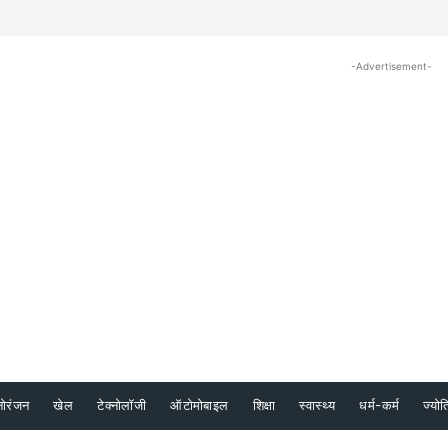
-Advertisement-
नोरंजन
खेल
टेक्नोलॉजी
ऑटोमोबाइल
शिक्षा
स्वास्थ्य
धर्म-कर्म
ज्योत