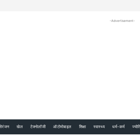
-Advertisement-
नोरंजन
खेल
टेक्नोलॉजी
ऑटोमोबाइल
शिक्षा
स्वास्थ्य
धर्म-कर्म
ज्योत