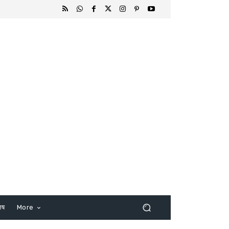
िष
More