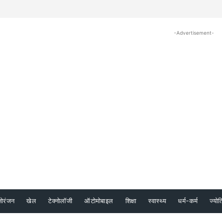
-Advertisement-
नोरंजन
खेल
टेक्नोलॉजी
ऑटोमोबाइल
शिक्षा
स्वास्थ्य
धर्म-कर्म
ज्योत