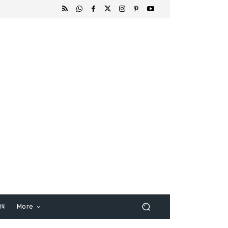
िष
More