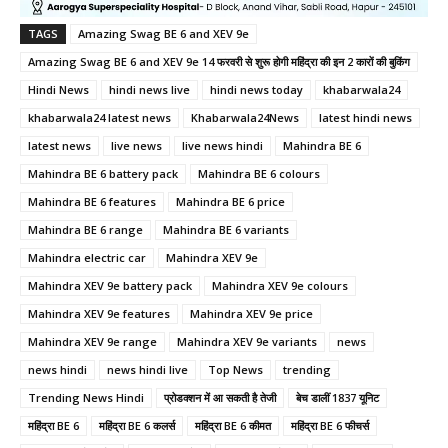
TAGS
Amazing Swag BE 6 and XEV 9e
Amazing Swag BE 6 and XEV 9e 14 फरवरी से शुरू होगी महिंद्रा की इन 2 कारों की बुकिंग
Hindi News
hindi news live
hindi news today
khabarwala24
khabarwala24 latest news
Khabarwala24News
latest hindi news
latest news
live news
live news hindi
Mahindra BE 6
Mahindra BE 6 battery pack
Mahindra BE 6 colours
Mahindra BE 6 features
Mahindra BE 6 price
Mahindra BE 6 range
Mahindra BE 6 variants
Mahindra electric car
Mahindra XEV 9e
Mahindra XEV 9e battery pack
Mahindra XEV 9e colours
Mahindra XEV 9e features
Mahindra XEV 9e price
Mahindra XEV 9e range
Mahindra XEV 9e variants
news
news hindi
news hindi live
Top News
trending
Trending News Hindi
प्रोडक्शन में आ सकती है तेजी
बेच डालीं 1837 यूनिट
महिंद्रा BE 6
महिंद्रा BE 6 कलर्स
महिंद्रा BE 6 कीमत
महिंद्रा BE 6 फीचर्स