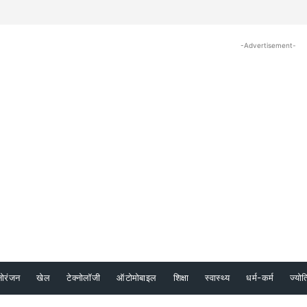
-Advertisement-
नोरंजन
खेल
टेक्नोलॉजी
ऑटोमोबाइल
शिक्षा
स्वास्थ्य
धर्म-कर्म
ज्योत