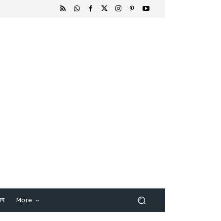
िष
More