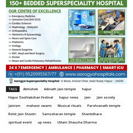
TAGS
Abhishek
Adinath Jain temple
hapur
Hapur Dashlakshan festival
hapur news
Jain
Jain society
Jainism
mahavir swami
Musical rituals
Parshvanath temple
Rohit Jain Shastri
Samosharan temple
Shantidhara
spiritual event
up news
Uttam Shaucha Dharma