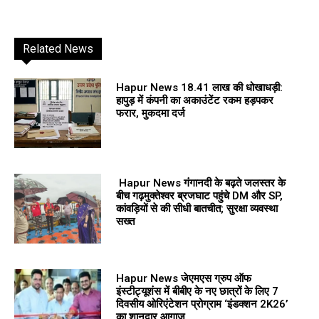
Related News
Hapur News 18.41 लाख की धोखाधड़ी:
हापुड़ में कंपनी का अकाउंटेंट रकम हड़पकर
फरार, मुकदमा दर्ज
Hapur News गंगानदी के बढ़ते जलस्तर के
बीच गढ़मुक्तेश्वर ब्रजघाट पहुंचे DM और SP,
कांवड़ियों से की सीधी बातचीत; सुरक्षा व्यवस्था
सख्त
Hapur News जेएमएस ग्रुप ऑफ
इंस्टीट्यूशंस में बीबीए के नए छात्रों के लिए 7
दिवसीय ओरिएंटेशन प्रोग्राम ‘इंडक्शन 2K26’
का शानदार आगाज