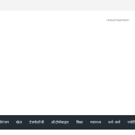
-Advertisement-
नोरंजन
खेल
टेक्नोलॉजी
ऑटोमोबाइल
शिक्षा
स्वास्थ्य
धर्म-कर्म
ज्योत