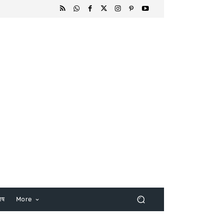
िष
More