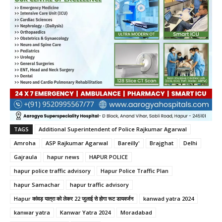
TAGS
Additional Superintendent of Police Rajkumar Agarwal
Amroha
ASP Rajkumar Agarwal
Bareilly'
Brajghat
Delhi
Gajraula
hapur news
HAPUR POLICE
hapur police traffic advisory
Hapur Police Traffic Plan
hapur Samachar
hapur traffic advisory
Hapur कांवड़ यात्रा को लेकर 22 जुलाई से होगा रूट डायवर्जन
kanwad yatra 2024
kanwar yatra
Kanwar Yatra 2024
Moradabad