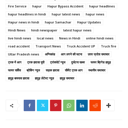
Fire Service
hapur
Hapur Bypass Accident
hapur headlines
hapur headlines in hindi
hapur latest news
hapur news
Hapur news in hindi
hapur Samachar
Hapur Updates
Hindi News
hindi newspaper
latest hapur news
live hindi news
local news
News in Hindi
online hindi news
road accident
Transport News
Truck Accident UP
Truck fire
Uttar Pradesh news
अग्निकांड
आग लगने की घटना
उत्तर प्रदेश समाचार
ट्रक में आग
ट्रक हादसा यूपी
ट्रांसपोर्ट न्यूज
दुर्घटना खबर
फायर ब्रिगेड हापुड़
फायर सर्विस
ब्रेकिंग न्यूज
सड़क हादसा
सीमेंट ट्रक आग
स्थानीय समाचार
हापुड़ बायपास हादसा
हापुड़ लेटेस्ट न्यूज़
हापुड़ समाचार