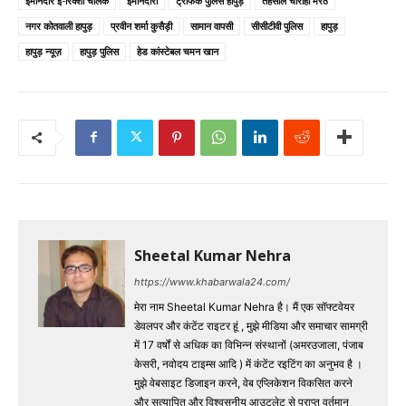
ईमानदार ई-रिक्शा चालक
ईमानदारी
ट्रैफिक पुलिस हापुड़
तहसील चौराहा मेरठ
नगर कोतवाली हापुड़
प्रवीन शर्मा कुसैड़ी
सामान वापसी
सीसीटीवी पुलिस
हापुड़
हापुड़ न्यूज़
हापुड़ पुलिस
हेड कांस्टेबल चमन खान
Sheetal Kumar Nehra
https://www.khabarwala24.com/
मेरा नाम Sheetal Kumar Nehra है। मैं एक सॉफ्टवेयर
डेवलपर और कंटेंट राइटर हूं , मुझे मीडिया और समाचार सामग्री
में 17 वर्षों से अधिक का विभिन्न संस्थानों (अमरउजाला, पंजाब
केसरी, नवोदय टाइम्स आदि ) में कंटेंट रइटिंग का अनुभव है ।
मुझे वेबसाइट डिजाइन करने, वेब एप्लिकेशन विकसित करने
और सत्यापित और विश्वसनीय आउटलेट से प्राप्त वर्तमान