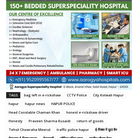
TAGS
bag left in e-rickshaw
CCTV Police
City Kotwali Hapur
hapur
hapur news
HAPUR POLICE
Head Constable Chaman Khan
honest e-rickshaw driver
Honesty
Praveen Sharma Kusaidi
return of goods
Tehsil Chowraha Meerut
traffic police hapur
ई-रिक्शा में छूटा बैग