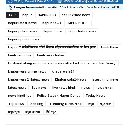
TAGS
hapur
HAPUR (UP)
hapur crime news
hapur latest news
hapur news
HAPUR POLICE
hapur police news
Hapur Story
hapur today news
hapur update news
Hapur दो साथियों के साथ पति ने मिलकर महिला व उसके परिजन पर किया हमला
Hindi News
hindi news live
hindi news today
Husband along with two associates attacked woman and her family.
khabarwala crime news
khabarwala24
khabarwala24 latest news
Khabarwala24News
latest hindi news
latest news
live news
live news hindi
news
news hindi
news hindi live
Police Station Hapur Dehat
Today News
Top News
trending
Trending News Hindi
हापुड़
हापुड़ खबर
हापुड़ न्यूज़
हापुड़ समाचार
हिंदी न्यूज