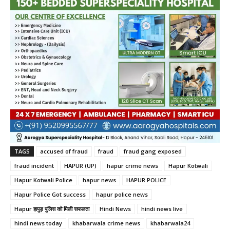
TAGS
accused of fraud
fraud
fraud gang exposed
fraud incident
HAPUR (UP)
hapur crime news
Hapur Kotwali
Hapur Kotwali Police
hapur news
HAPUR POLICE
Hapur Police Got success
hapur police news
Hapur हापुड़ पुलिस को मिली सफलता
Hindi News
hindi news live
hindi news today
khabarwala crime news
khabarwala24