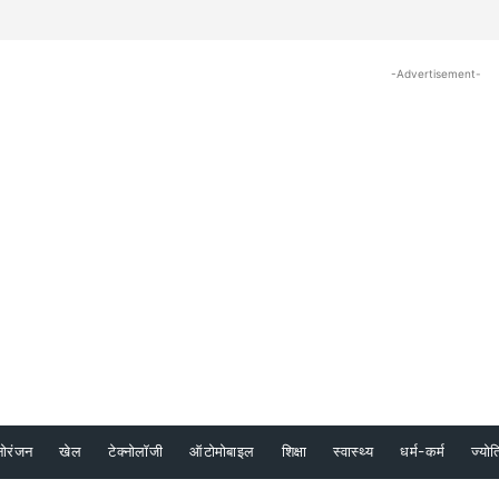
-Advertisement-
नोरंजन
खेल
टेक्नोलॉजी
ऑटोमोबाइल
शिक्षा
स्वास्थ्य
धर्म-कर्म
ज्योत