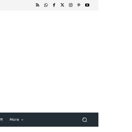
िष
More