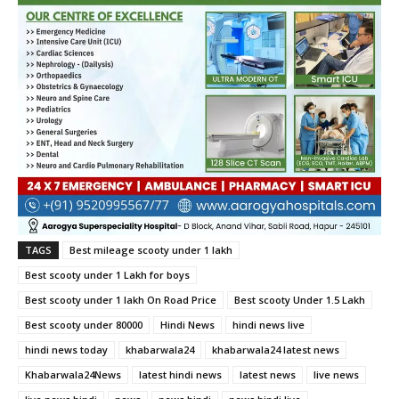
TAGS
Best mileage scooty under 1 lakh
Best scooty under 1 Lakh for boys
Best scooty under 1 lakh On Road Price
Best scooty Under 1.5 Lakh
Best scooty under 80000
Hindi News
hindi news live
hindi news today
khabarwala24
khabarwala24 latest news
Khabarwala24News
latest hindi news
latest news
live news