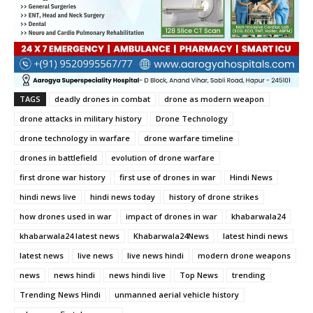
TAGS
deadly drones in combat
drone as modern weapon
drone attacks in military history
Drone Technology
drone technology in warfare
drone warfare timeline
drones in battlefield
evolution of drone warfare
first drone war history
first use of drones in war
Hindi News
hindi news live
hindi news today
history of drone strikes
how drones used in war
impact of drones in war
khabarwala24
khabarwala24 latest news
Khabarwala24News
latest hindi news
latest news
live news
live news hindi
modern drone weapons
news
news hindi
news hindi live
Top News
trending
Trending News Hindi
unmanned aerial vehicle history