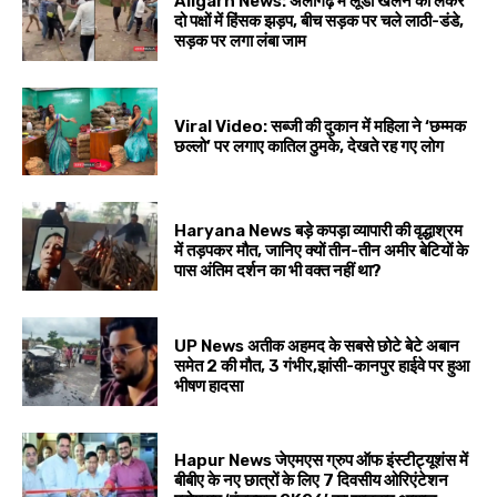
Aligarh News: अलीगढ़ में लूडो खेलने को लेकर
दो पक्षों में हिंसक झड़प, बीच सड़क पर चले लाठी-डंडे,
सड़क पर लगा लंबा जाम
Viral Video: सब्जी की दुकान में महिला ने ‘छम्मक
छल्लो’ पर लगाए कातिल ठुमके, देखते रह गए लोग
Haryana News बड़े कपड़ा व्यापारी की वृद्धाश्रम
में तड़पकर मौत, जानिए क्यों तीन-तीन अमीर बेटियों के
पास अंतिम दर्शन का भी वक्त नहीं था?
UP News अतीक अहमद के सबसे छोटे बेटे अबान
समेत 2 की मौत, 3 गंभीर,झांसी-कानपुर हाईवे पर हुआ
भीषण हादसा
Hapur News जेएमएस ग्रुप ऑफ इंस्टीट्यूशंस में
बीबीए के नए छात्रों के लिए 7 दिवसीय ओरिएंटेशन