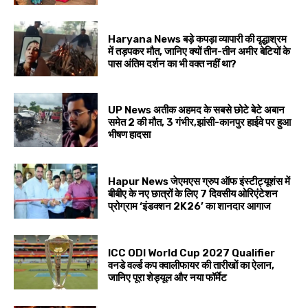
Haryana News बड़े कपड़ा व्यापारी की वृद्धाश्रम
में तड़पकर मौत, जानिए क्यों तीन-तीन अमीर बेटियों के
पास अंतिम दर्शन का भी वक्त नहीं था?
UP News अतीक अहमद के सबसे छोटे बेटे अबान
समेत 2 की मौत, 3 गंभीर,झांसी-कानपुर हाईवे पर हुआ
भीषण हादसा
Hapur News जेएमएस ग्रुप ऑफ इंस्टीट्यूशंस में
बीबीए के नए छात्रों के लिए 7 दिवसीय ओरिएंटेशन
प्रोग्राम ‘इंडक्शन 2K26’ का शानदार आगाज
ICC ODI World Cup 2027 Qualifier
वनडे वर्ल्ड कप क्वालीफायर की तारीखों का ऐलान,
जानिए पूरा शेड्यूल और नया फॉर्मेट