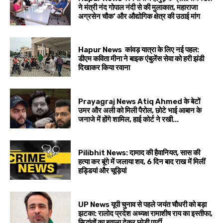
ने मंत्री नंद गोपाल नंदी से की मुलाकात, महाराजा
अग्रसेन चौक’ और औद्योगिक क्षेत्र की उठाई मांग
Hapur News कांवड़ यात्रा के लिए नई पहल:
डीएम कविता मीना ने बाइक एंबुलेंस सेवा को हरी झंडी
दिखाकर किया रवाना
Prayagraj News Atiq Ahmed के बेटों
उमर और अली को मिली पैरोल, छोटे भाई आबान के
जनाजे में होंगे शामिल, हाई कोर्ट ने रखी...
Pilibhit News: दामाद की हैवानियत, सास की
हत्या कर बूंगे में जलाया शव, 6 दिन बाद राख में मिलीं
हड्डियां और चूड़ियां
UP News यूपी चुनाव से पहले जयंत चौधरी को बड़ा
झटका: रालोद प्रदेश अध्यक्ष रामाशीष राय का इस्तीफा,
सिद्धांतों का हवाला देकर छोड़ी पार्टी