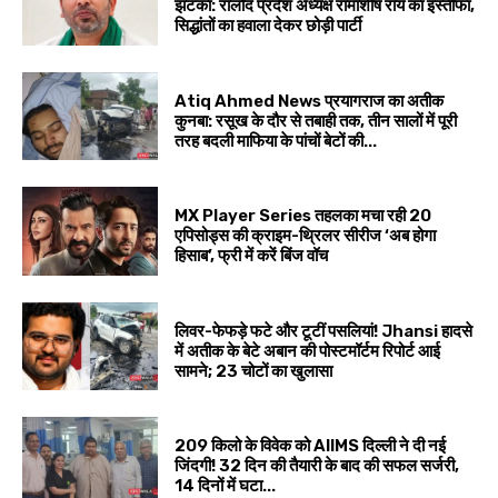
झटका: रालोद प्रदेश अध्यक्ष रामाशीष राय का इस्तीफा,
सिद्धांतों का हवाला देकर छोड़ी पार्टी
Atiq Ahmed News प्रयागराज का अतीक
कुनबा: रसूख के दौर से तबाही तक, तीन सालों में पूरी
तरह बदली माफिया के पांचों बेटों की...
MX Player Series तहलका मचा रही 20
एपिसोड्स की क्राइम-थ्रिलर सीरीज ‘अब होगा
हिसाब’, फ्री में करें बिंज वॉच
लिवर-फेफड़े फटे और टूटीं पसलियां! Jhansi हादसे
में अतीक के बेटे अबान की पोस्टमॉर्टम रिपोर्ट आई
सामने; 23 चोटों का खुलासा
209 किलो के विवेक को AIIMS दिल्ली ने दी नई
जिंदगी! 32 दिन की तैयारी के बाद की सफल सर्जरी,
14 दिनों में घटा...