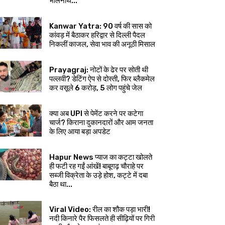
भोलेनाथ...
Kanwar Yatra: 90 वर्ष की सास को
कांवड़ में बैठाकर हरिद्वार से दिल्ली पैदल
निकलीं काजल, सेवा भाव की अनूठी मिसाल
Prayagraj: नोटों के ढेर पर सोती थी
पल्लवी? डेटिंग ऐप से दोस्ती, फिर ब्लैकमेल
कर वसूले ₹6 करोड़, 5 लोग पहुंचे जेल
क्या अब UPI से पेमेंट करने पर कटेगा
चार्ज? किराना दुकानदारों और आम जनता
के लिए आया बड़ा अपडेट
Hapur News प्याज का कट्टा खोलते
ही फटी रह गईं आंखें! बाबूगढ़ चौराहे पर
सब्जी विक्रेता के उड़े होश, कट्टे में दबा
बैठा था...
Viral Video: रील का शौक पड़ा भारी!
नदी किनारे पैर फिसलते ही सीढ़ियों पर गिरी