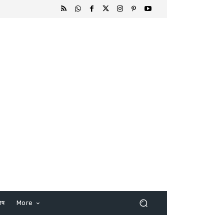
िष
More