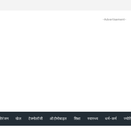
-Advertisement-
नोरंजन
खेल
टेक्नोलॉजी
ऑटोमोबाइल
शिक्षा
स्वास्थ्य
धर्म-कर्म
ज्योत