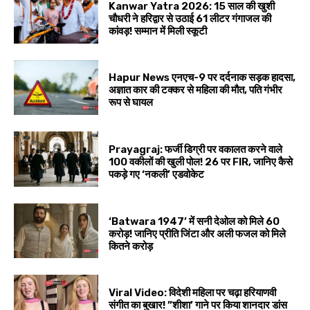
Kanwar Yatra 2026: 15 साल की खुशी
चौधरी ने हरिद्वार से उठाई 61 लीटर गंगाजल की
कांवड़! सम्मान में मिली स्कूटी
Hapur News एनएच-9 पर दर्दनाक सड़क हादसा,
अज्ञात कार की टक्कर से महिला की मौत, पति गंभीर
रूप से घायल
Prayagraj: फर्जी डिग्री पर वकालत करने वाले
100 वकीलों की खुली पोल! 26 पर FIR, जानिए कैसे
पकड़े गए ‘नकली’ एडवोकेट
‘Batwara 1947’ में सनी देओल को मिले ₹60
करोड़! जानिए प्रीति जिंटा और अली फजल को मिले
कितने करोड़
Viral Video: विदेशी महिला पर चढ़ा हरियाणवी
संगीत का बुखार! ”शीशा’ गाने पर किया शानदार डांस