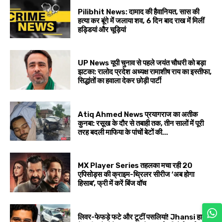
Pilibhit News: दामाद की हैवानियत, सास की
हत्या कर बूंगे में जलाया शव, 6 दिन बाद राख में मिलीं
हड्डियां और चूड़ियां
UP News यूपी चुनाव से पहले जयंत चौधरी को बड़ा
झटका: रालोद प्रदेश अध्यक्ष रामाशीष राय का इस्तीफा,
सिद्धांतों का हवाला देकर छोड़ी पार्टी
Atiq Ahmed News प्रयागराज का अतीक
कुनबा: रसूख के दौर से तबाही तक, तीन सालों में पूरी
तरह बदली माफिया के पांचों बेटों की...
MX Player Series तहलका मचा रही 20
एपिसोड्स की क्राइम-थ्रिलर सीरीज ‘अब होगा
हिसाब’, फ्री में करें बिंज वॉच
लिवर-फेफड़े फटे और टूटीं पसलियां! Jhansi हादसे