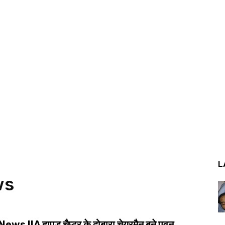
L
ws
ws IIA हापुड़ चैप्टर के दोबारा चेयरमैन बने पवन