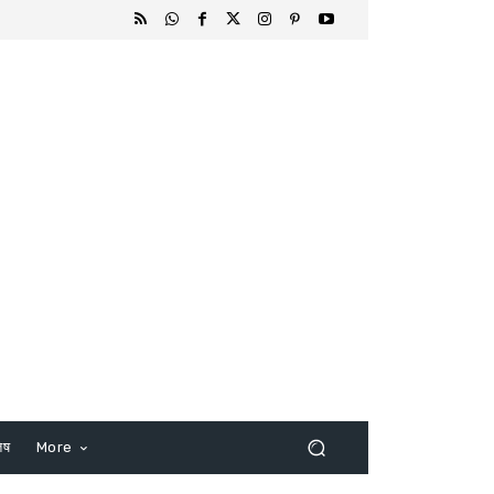
िष
More