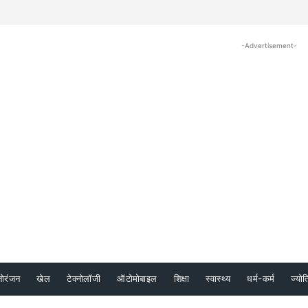
-Advertisement-
नोरंजन
खेल
टेक्नोलॉजी
ऑटोमोबाइल
शिक्षा
स्वास्थ्य
धर्म-कर्म
ज्योत