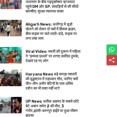
जलस्तर के बीच गढ़मुक्तेश्वर ब्रजघाट
पहुंचे DM और SP, कांवड़ियों से की सीधी
बातचीत; सुरक्षा व्यवस्था सख्त
Aligarh News: अलीगढ़ में लूडो
खेलने को लेकर दो पक्षों में हिंसक झड़प,
बीच सड़क पर चले लाठी-डंडे, सड़क पर
लगा लंबा जाम
Viral Video: सब्जी की दुकान में महिला
ने ‘छम्मक छल्लो’ पर लगाए कातिल ठुमके,
देखते रह गए लोग
Haryana News बड़े कपड़ा व्यापारी
की वृद्धाश्रम में तड़पकर मौत, जानिए क्यों
तीन-तीन अमीर बेटियों के पास अंतिम
दर्शन का भी वक्त नहीं था?
UP News अतीक अहमद के सबसे छोटे
बेटे अबान समेत 2 की मौत, 3
गंभीर,झांसी-कानपुर हाईवे पर हुआ भीषण
हादसा