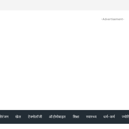
-Advertisement-
नोरंजन
खेल
टेक्नोलॉजी
ऑटोमोबाइल
शिक्षा
स्वास्थ्य
धर्म-कर्म
ज्योत