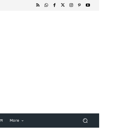
िष
More