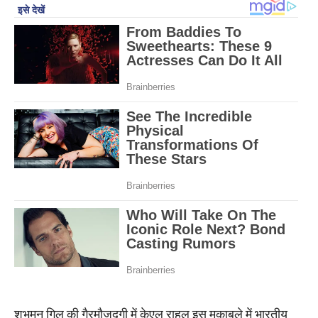
शुभमन गिल की गैरमौजूदगी में केएल राहुल इस मुकाबले में भारतीय