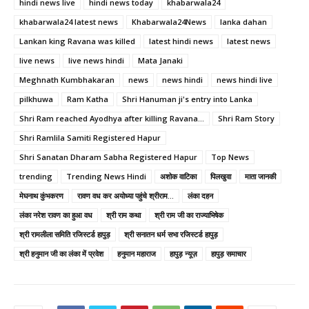
hindi news live
hindi news today
khabarwala24
khabarwala24 latest news
Khabarwala24News
lanka dahan
Lankan king Ravana was killed
latest hindi news
latest news
live news
live news hindi
Mata Janaki
Meghnath Kumbhakaran
news
news hindi
news hindi live
pilkhuwa
Ram Katha
Shri Hanuman ji's entry into Lanka
Shri Ram reached Ayodhya after killing Ravana...
Shri Ram Story
Shri Ramlila Samiti Registered Hapur
Shri Sanatan Dharam Sabha Registered Hapur
Top News
trending
Trending News Hindi
अशोक वाटिका
पिलखुवा
माता जानकी
मेघनाथ कुंभकरण
रावण वध कर अयोध्या पहुंचे श्रीराम...
लंका दहन
लंका नरेश रावण का हुआ वध
श्री राम कथा
श्री राम जी का राज्याभिषेक
श्री रामलीला समिति रजिस्टर्ड हापुड़
श्री सनातन धर्म सभा रजिस्टर्ड हापुड़
श्री हनुमान जी का लंका में प्रवेश
हनुमान महाराज
हापुड़ न्यूज़
हापुड़ समाचार