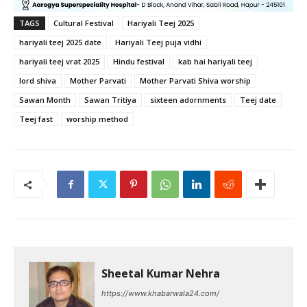
TAGS
Cultural Festival
Hariyali Teej 2025
hariyali teej 2025 date
Hariyali Teej puja vidhi
hariyali teej vrat 2025
Hindu festival
kab hai hariyali teej
lord shiva
Mother Parvati
Mother Parvati Shiva worship
Sawan Month
Sawan Tritiya
sixteen adornments
Teej date
Teej fast
worship method
Sheetal Kumar Nehra
https://www.khabarwala24.com/