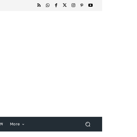
िष
More