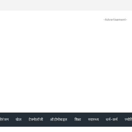
-Advertisement-
नोरंजन
खेल
टेक्नोलॉजी
ऑटोमोबाइल
शिक्षा
स्वास्थ्य
धर्म-कर्म
ज्योत