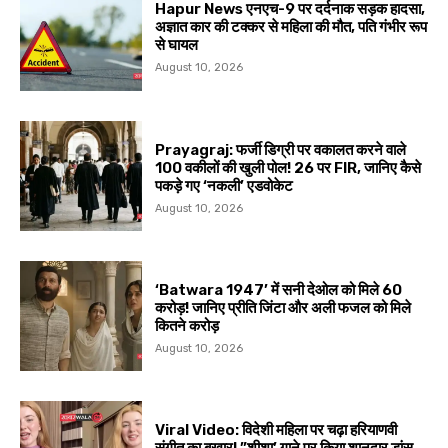
Hapur News एनएच-9 पर दर्दनाक सड़क हादसा,
अज्ञात कार की टक्कर से महिला की मौत, पति गंभीर रूप
से घायल
August 10, 2026
Prayagraj: फर्जी डिग्री पर वकालत करने वाले
100 वकीलों की खुली पोल! 26 पर FIR, जानिए कैसे
पकड़े गए ‘नकली’ एडवोकेट
August 10, 2026
‘Batwara 1947’ में सनी देओल को मिले ₹60
करोड़! जानिए प्रीति जिंटा और अली फजल को मिले
कितने करोड़
August 10, 2026
Viral Video: विदेशी महिला पर चढ़ा हरियाणवी
संगीत का बुखार! ”शीशा’ गाने पर किया शानदार डांस