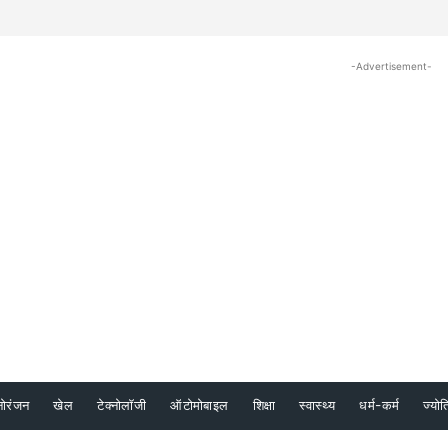
-Advertisement-
नोरंजन
खेल
टेक्नोलॉजी
ऑटोमोबाइल
शिक्षा
स्वास्थ्य
धर्म-कर्म
ज्योत