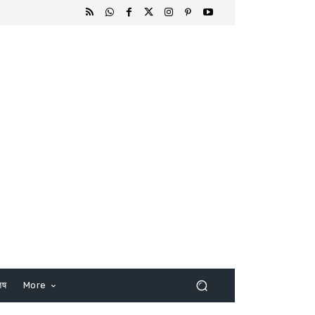
िष
More