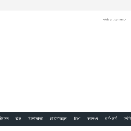
-Advertisement-
नोरंजन
खेल
टेक्नोलॉजी
ऑटोमोबाइल
शिक्षा
स्वास्थ्य
धर्म-कर्म
ज्योत