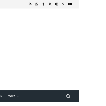
िष
More