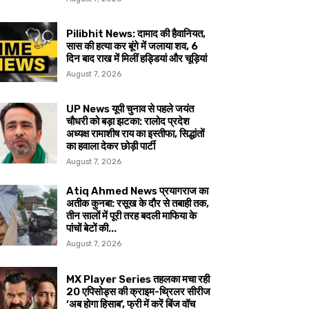
Pilibhit News: दामाद की हैवानियत,
सास की हत्या कर बूंगे में जलाया शव, 6
दिन बाद राख में मिलीं हड्डियां और चूड़ियां
August 7, 2026
UP News यूपी चुनाव से पहले जयंत
चौधरी को बड़ा झटका: रालोद प्रदेश
अध्यक्ष रामाशीष राय का इस्तीफा, सिद्धांतों
का हवाला देकर छोड़ी पार्टी
August 7, 2026
Atiq Ahmed News प्रयागराज का
अतीक कुनबा: रसूख के दौर से तबाही तक,
तीन सालों में पूरी तरह बदली माफिया के
पांचों बेटों की...
August 7, 2026
MX Player Series तहलका मचा रही
20 एपिसोड्स की क्राइम-थ्रिलर सीरीज
‘अब होगा हिसाब’, फ्री में करें बिंज वॉच