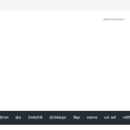
-Advertisement-
नोरंजन
खेल
टेक्नोलॉजी
ऑटोमोबाइल
शिक्षा
स्वास्थ्य
धर्म-कर्म
ज्योत