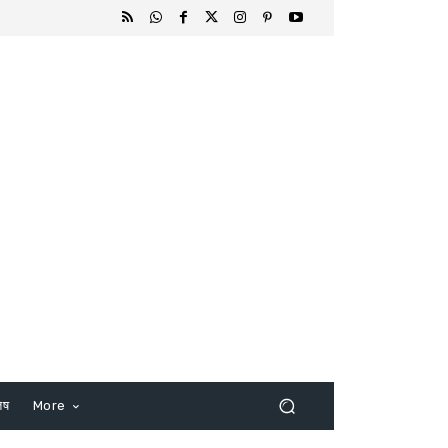
िष
More