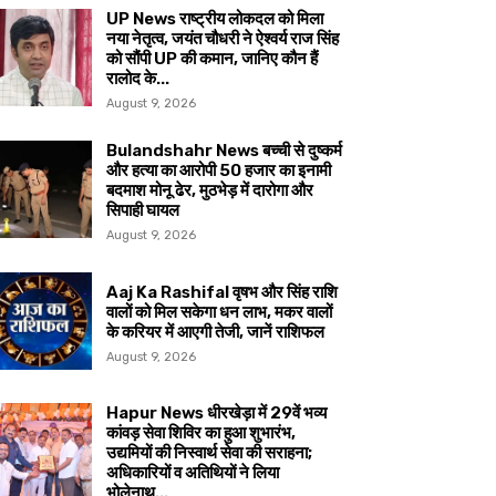
UP News राष्ट्रीय लोकदल को मिला
नया नेतृत्व, जयंत चौधरी ने ऐश्वर्य राज सिंह
को सौंपी UP की कमान, जानिए कौन हैं
रालोद के...
August 9, 2026
Bulandshahr News बच्ची से दुष्कर्म
और हत्या का आरोपी 50 हजार का इनामी
बदमाश मोनू ढेर, मुठभेड़ में दारोगा और
सिपाही घायल
August 9, 2026
Aaj Ka Rashifal वृषभ और सिंह राशि
वालों को मिल सकेगा धन लाभ, मकर वालों
के करियर में आएगी तेजी, जानें राशिफल
August 9, 2026
Hapur News धीरखेड़ा में 29वें भव्य
कांवड़ सेवा शिविर का हुआ शुभारंभ,
उद्यमियों की निस्वार्थ सेवा की सराहना;
अधिकारियों व अतिथियों ने लिया
भोलेनाथ...