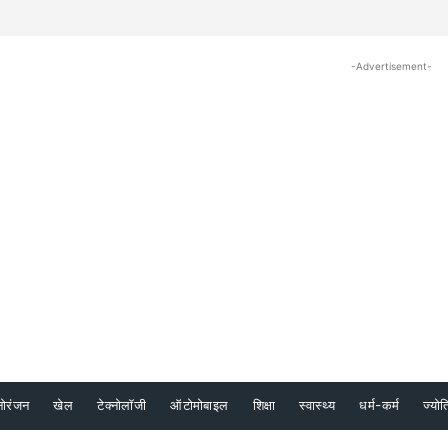
-Advertisement-
नोरंजन
खेल
टेक्नोलॉजी
ऑटोमोबाइल
शिक्षा
स्वास्थ्य
धर्म-कर्म
ज्योत