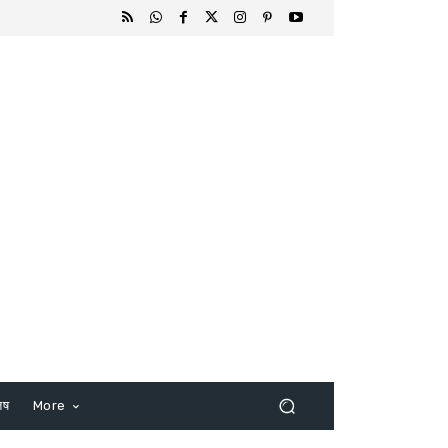
िष
More