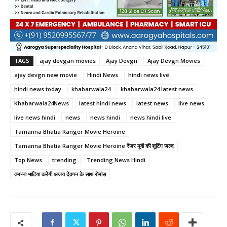
TAGS
ajay devgan movies
Ajay Devgn
Ajay Devgn Movies
ajay devgn new movie
Hindi News
hindi news live
hindi news today
khabarwala24
khabarwala24 latest news
Khabarwala24News
latest hindi news
latest news
live news
live news hindi
news
news hindi
news hindi live
Tamanna Bhatia Ranger Movie Heroine
Tamanna Bhatia Ranger Movie Heroine रेंजर मूवी की शूटिंग जल्द
Top News
trending
Trending News Hindi
तमन्ना भाटिया करेंगी अजय देवगन के साथ रोमांस