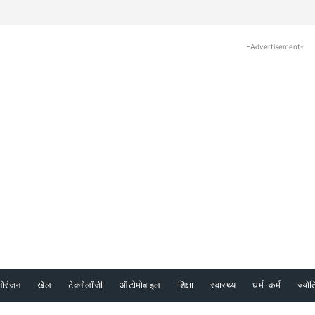
-Advertisement-
नोरंजन
खेल
टेक्नोलॉजी
ऑटोमोबाइल
शिक्षा
स्वास्थ्य
धर्म-कर्म
ज्योत