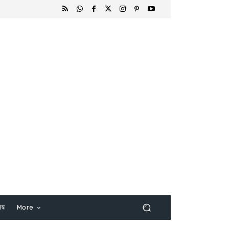
िष
More